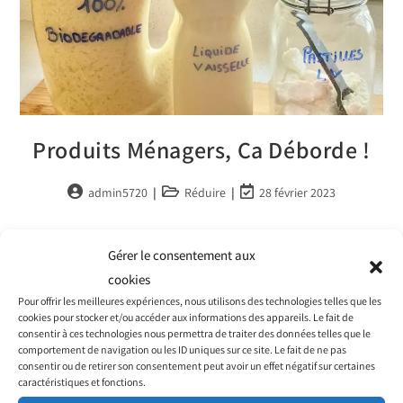
Produits Ménagers, Ça Déborde !
admin5720
Réduire
28 février 2023
Réduisons l'utilisation de produits nocifs En plus de prendre de la
Gérer le consentement aux
place dans nos placards et générer toujours plus de déchets, les
cookies
produits ménagers pourraient s’avérer dangereux pour notre
Pour offrir les meilleures expériences, nous utilisons des technologies telles que les
santé…
cookies pour stocker et/ou accéder aux informations des appareils. Le fait de
consentir à ces technologies nous permettra de traiter des données telles que le
comportement de navigation ou les ID uniques sur ce site. Le fait de ne pas
Continuer La Lecture
consentir ou de retirer son consentement peut avoir un effet négatif sur certaines
caractéristiques et fonctions.