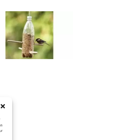
r
us
ur