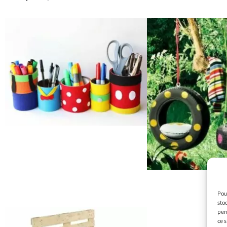
Pour
sto
per
ce s